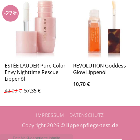
-27%
ESTÉE LAUDER Pure Color
REVOLUTION Goddess
Envy Nighttime Rescue
Glow Lippenöl
Lippenöl
10,70
€
Ursprünglicher
Aktueller
42,00
€
57,35
€
Preis
Preis
war:
ist:
42,00 €
57,35 €.
IMPRESSUM
DATENSCHUTZ
Copyright 2026 ©
lippenpflege-test.de