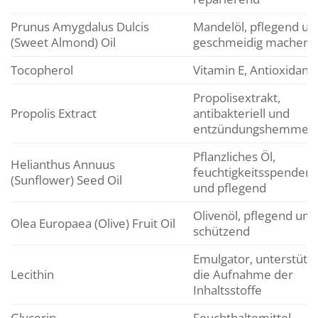
Prunus Amygdalus Dulcis
Mandelöl, pflegend un
(Sweet Almond) Oil
geschmeidig machend
Tocopherol
Vitamin E, Antioxidans
Propolisextrakt,
Propolis Extract
antibakteriell und
entzündungshemmen
Pflanzliches Öl,
Helianthus Annuus
feuchtigkeitsspenden
(Sunflower) Seed Oil
und pflegend
Olivenöl, pflegend und
Olea Europaea (Olive) Fruit Oil
schützend
Emulgator, unterstützt
Lecithin
die Aufnahme der
Inhaltsstoffe
Glycerin
Feuchthaltemittel