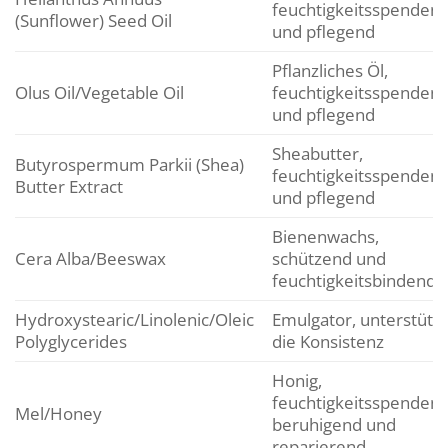
feuchtigkeitsspenden
(Sunflower) Seed Oil
und pflegend
Pflanzliches Öl,
Olus Oil/Vegetable Oil
feuchtigkeitsspenden
und pflegend
Sheabutter,
Butyrospermum Parkii (Shea)
feuchtigkeitsspenden
Butter Extract
und pflegend
Bienenwachs,
Cera Alba/Beeswax
schützend und
feuchtigkeitsbindend
Hydroxystearic/Linolenic/Oleic
Emulgator, unterstützt
Polyglycerides
die Konsistenz
Honig,
feuchtigkeitsspendend
Mel/Honey
beruhigend und
reparierend