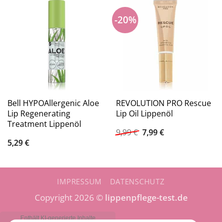
-20%
Bell HYPOAllergenic Aloe
REVOLUTION PRO Rescue
Lip Regenerating
Lip Oil Lippenöl
Treatment Lippenöl
Ursprünglicher
Aktueller
9,99
€
7,99
€
Preis
Preis
5,29
€
war:
ist:
9,99 €
7,99 €.
IMPRESSUM
DATENSCHUTZ
Copyright 2026 ©
lippenpflege-test.de