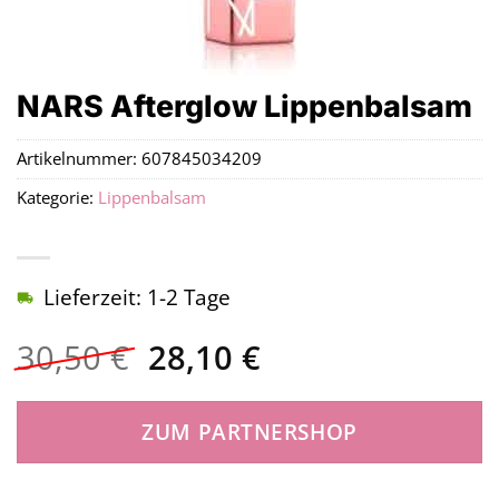
NARS Afterglow Lippenbalsam
Artikelnummer:
607845034209
Kategorie:
Lippenbalsam
Lieferzeit: 1-2 Tage
Ursprünglicher
Aktueller
30,50
€
28,10
€
Preis
Preis
war:
ist:
ZUM PARTNERSHOP
30,50 €
28,10 €.