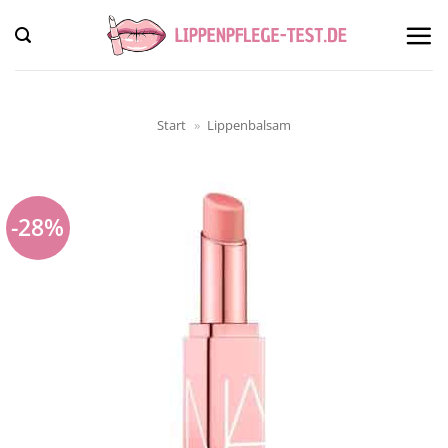
Zum
Inhalt
springen
Start
»
Lippenbalsam
-28%