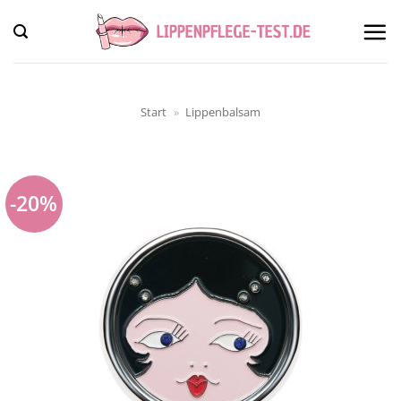
Zum
Inhalt
springen
Start
»
Lippenbalsam
-20%