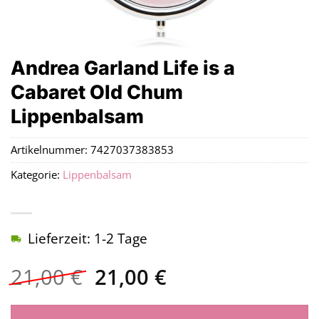
Andrea Garland Life is a
Cabaret Old Chum
Lippenbalsam
Artikelnummer:
7427037383853
Kategorie:
Lippenbalsam
Lieferzeit: 1-2 Tage
Ursprünglicher
Aktueller
21,00
€
21,00
€
Preis
Preis
war:
ist: