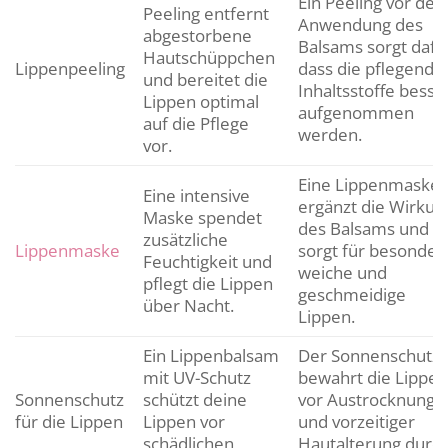
Ein Peeling vor der
Peeling entfernt
Anwendung des
abgestorbene
Balsams sorgt dafü
Hautschüppchen
Lippenpeeling
dass die pflegende
und bereitet die
Inhaltsstoffe besse
Lippen optimal
aufgenommen
auf die Pflege
werden.
vor.
Eine Lippenmaske
Eine intensive
ergänzt die Wirkun
Maske spendet
des Balsams und
zusätzliche
Lippenmaske
sorgt für besonder
Feuchtigkeit und
weiche und
pflegt die Lippen
geschmeidige
über Nacht.
Lippen.
Ein Lippenbalsam
Der Sonnenschutz
mit UV-Schutz
bewahrt die Lippen
Sonnenschutz
schützt deine
vor Austrocknung
für die Lippen
Lippen vor
und vorzeitiger
schädlichen
Hautalterung durc