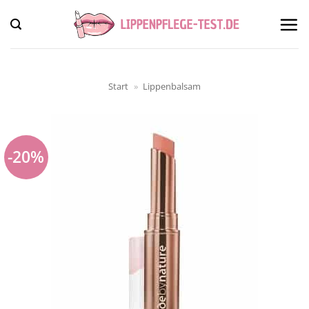
Zum
Inhalt
springen
Start
»
Lippenbalsam
-20%