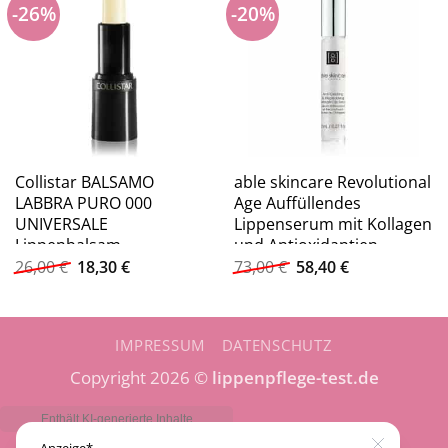
-26%
-20%
Collistar BALSAMO
able skincare Revolutional
LABBRA PURO 000
Age Auffüllendes
UNIVERSALE
Lippenserum mit Kollagen
Lippenbalsam
und Antioxidantien
Ursprünglicher
Aktueller
Ursprünglicher
Aktueller
Lippenbalsam
26,00
€
18,30
€
73,00
€
58,40
€
Preis
Preis
Preis
Preis
war:
ist:
war:
ist:
26,00 €
18,30 €.
73,00 €
58,40 €.
IMPRESSUM
DATENSCHUTZ
Copyright 2026 ©
lippenpflege-test.de