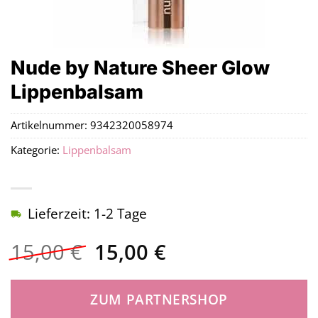
Nude by Nature Sheer Glow
Lippenbalsam
Artikelnummer:
9342320058974
Kategorie:
Lippenbalsam
Lieferzeit: 1-2 Tage
Ursprünglicher
Aktueller
15,00
€
15,00
€
Preis
Preis
war:
ist:
ZUM PARTNERSHOP
15,00 €
15,00 €.