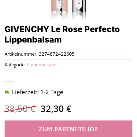
GIVENCHY Le Rose Perfecto
Lippenbalsam
Artikelnummer:
3274872422605
Kategorie:
Lippenbalsam
Lieferzeit: 1-2 Tage
Ursprünglicher
Aktueller
38,50
€
32,30
€
Preis
Preis
war:
ist:
ZUM PARTNERSHOP
38,50 €
32,30 €.