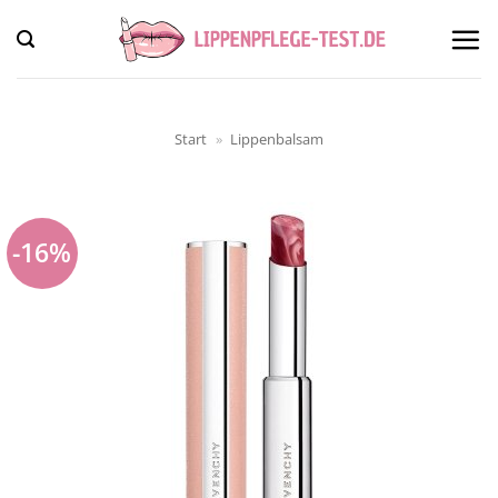
Zum
Inhalt
springen
Start
»
Lippenbalsam
-16%