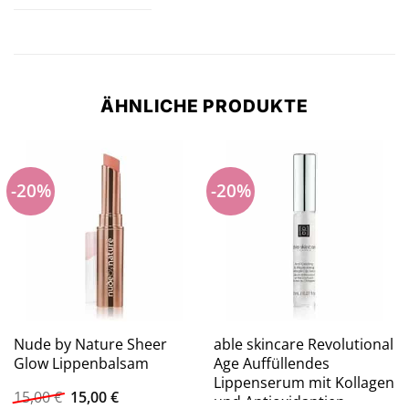
ÄHNLICHE PRODUKTE
-20%
-20%
Nude by Nature Sheer
able skincare Revolutional
Glow Lippenbalsam
Age Auffüllendes
Lippenserum mit Kollagen
Ursprünglicher
Aktueller
15,00
€
15,00
€
und Antioxidantien