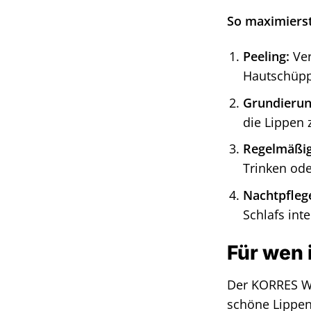
So maximierst
Peeling:
Ver
Hautschüppc
Grundierun
die Lippen 
Regelmäßi
Trinken od
Nachtpfleg
Schlafs inte
Für wen 
Der KORRES Wil
schöne Lippen