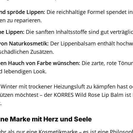
nd spröde Lippen:
Die reichhaltige Formel spendet int
pen zu reparieren.
he Lippen:
Die sanften Inhaltsstoffe sind gut verträgl
von Naturkosmetik:
Der Lippenbalsam enthält hochwer
n schädlichen Zusätzen.
einen Hauch von Farbe wünschen:
Die zarte, rote Tönu
d lebendigen Look.
 Winter mit trockener Heizungsluft zu kämpfen hast
ützen möchtest – der KORRES Wild Rose Lip Balm ist D
.
ne Marke mit Herz und Seele
hr als nur eine Kosmetikmarke – es ist eine Philos