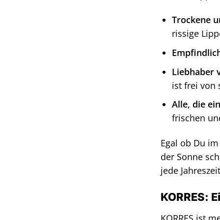
Trockene u
rissige Lip
Empfindlic
Liebhaber 
ist frei vo
Alle, die 
frischen un
Egal ob Du im
der Sonne sch
jede Jahreszeit
KORRES: Ei
KORRES ist me