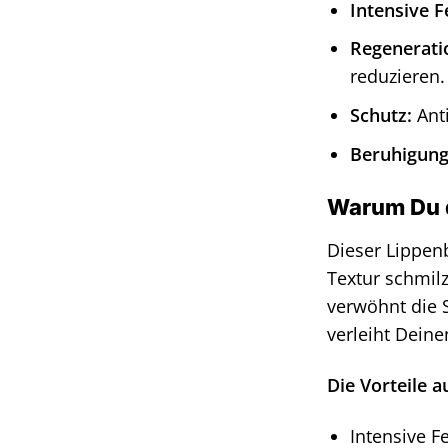
Intensive F
Regenerati
reduzieren.
Schutz:
Anti
Beruhigung
Warum Du d
Dieser Lippenb
Textur schmil
verwöhnt die S
verleiht Deine
Die Vorteile a
Intensive F